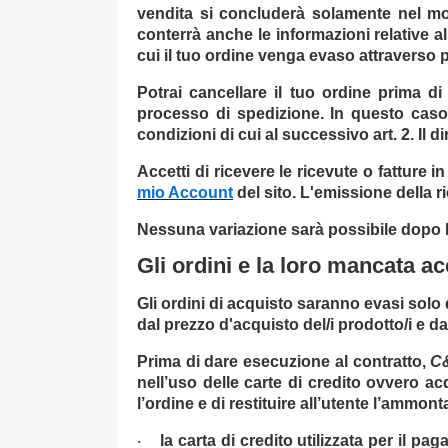
vendita si concluderà solamente nel mo
conterrà anche le informazioni relative 
cui il tuo ordine venga evaso attraverso 
Potrai cancellare il tuo ordine prima d
processo di spedizione. In questo caso 
condizioni di cui al successivo art. 2. Il d
Accetti di ricevere le ricevute o fatture
mio Account
del sito. L'emissione della 
Nessuna variazione sarà possibile dopo l'
Gli ordini e la loro mancata a
Gli ordini di acquisto saranno evasi sol
dal prezzo d'acquisto del/i prodotto/i e d
Prima di dare esecuzione al contratto,
C
nell’uso delle carte di credito ovvero ac
l’ordine e di restituire all’utente l’ammon
la carta di credito utilizzata per il pa
·