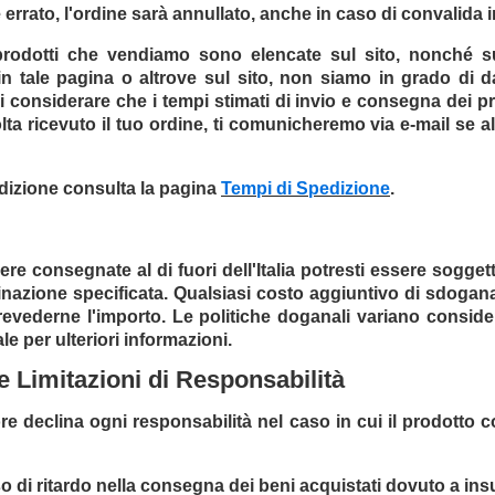
rato, l'ordine sarà annullato, anche in caso di convalida in
i prodotti che vendiamo sono elencate sul sito, nonché s
 in tale pagina o altrove sul sito, non siamo in grado di d
di considerare che i tempi stimati di invio e consegna dei 
olta ricevuto il tuo ordine, ti comunicheremo via e-mail se a
pedizione consulta la pagina
Tempi di Spedizione
.
e consegnate al di fuori dell'Italia potresti essere soggetto
inazione specificata. Qualsiasi costo aggiuntivo di sdoga
prevederne l'importo. Le politiche doganali variano consi
le per ulteriori informazioni.
e Limitazioni di Responsabilità
itore declina ogni responsabilità nel caso in cui il prodotto 
di ritardo nella consegna dei beni acquistati dovuto a insuff