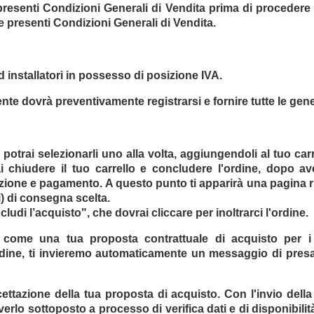
 presenti Condizioni Generali di Vendita prima di procedere
e presenti Condizioni Generali di Vendita.
ed installatori in possesso di posizione IVA.
ente dovrà preventivamente registrarsi e fornire tutte le gener
otrai selezionarli uno alla volta, aggiungendoli al tuo carr
rai chiudere il tuo carrello e concludere l'ordine, dopo ave
azione e pagamento. A questo punto ti apparirà una pagina ria
ti) di consegna scelta.
cludi l’acquisto", che dovrai cliccare per inoltrarci l'ordine.
 come una tua proposta contrattuale di acquisto per i 
rdine, ti invieremo automaticamente un messaggio di presa
tazione della tua proposta di acquisto. Con l'invio della
erlo sottoposto a processo di verifica dati e di disponibilità d