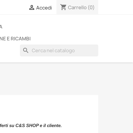
shopping_cart

Carrello
(0)
Accedi
A
NE E RICAMBI
search
ferti su C&S SHOP e il cliente.