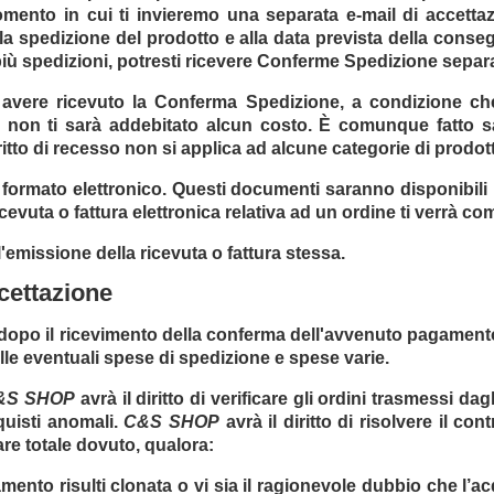
mento in cui ti invieremo una separata e-mail di accettaz
alla spedizione del prodotto e alla data prevista della cons
più spedizioni, potresti ricevere Conferme Spedizione separ
i avere ricevuto la Conferma Spedizione, a condizione che
non ti sarà addebitato alcun costo. È comunque fatto salvo
iritto di recesso non si applica ad alcune categorie di prodott
 in formato elettronico. Questi documenti saranno disponibili
ricevuta o fattura elettronica relativa ad un ordine ti verrà
emissione della ricevuta o fattura stessa.
ccettazione
o dopo il ricevimento della conferma dell'avvenuto pagamento
alle eventuali spese di spedizione e spese varie.
&S SHOP
avrà il diritto di verificare gli ordini trasmessi dag
quisti anomali.
C&S SHOP
avrà il diritto di risolvere il c
tare totale dovuto, qualora:
gamento risulti clonata o vi sia il ragionevole dubbio che l’ac