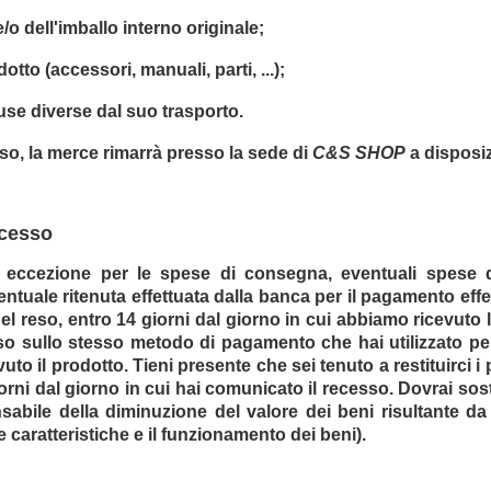
o dell'imballo interno originale;
otto (accessori, manuali, parti, ...);
se diverse dal suo trasporto.
sso, la merce rimarrà presso la sede di
C&S SHOP
a disposizi
Recesso
a eccezione per le spese di consegna, eventuali spese 
ntuale ritenuta effettuata dalla banca per il pagamento eff
el reso, entro 14 giorni dal giorno in cui abbiamo ricevuto l
rso sullo stesso metodo di pagamento che hai utilizzato per 
 il prodotto. Tieni presente che sei tenuto a restituirci i 
rni dal giorno in cui hai comunicato il recesso. Dovrai sosten
nsabile della diminuzione del valore dei beni risultante 
le caratteristiche e il funzionamento dei beni).