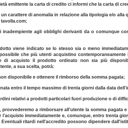
età emittente la carta di credito ci informi che la carta di cre
un carattere di anomalia in relazione alla tipologia e/o alla 
o tavolla.com;
sulti inadempiente agli obblighi derivanti da o comunque c
dotto viene indicato se lo stesso sia o meno immediatamen
è possibile che più utenti acquistino contemporaneamente 
e di acquisto il prodotto ordinato non sia più disponibi
ente, a sua scelta, potrà:
non disponibile e ottenere il rimborso della somma pagata;
ata entro il tempo massimo di trenta giorni dalla data dell’
ini relativi a prodotti particolari fuori produzione o di diffic
o, provvederemo a rimborsare all’utente la somma pagata e 
 l’acquisto immediatamente e, comunque, entro trenta gior
 Eventuali ritardi nell'accredito possono dipendere dall'isti