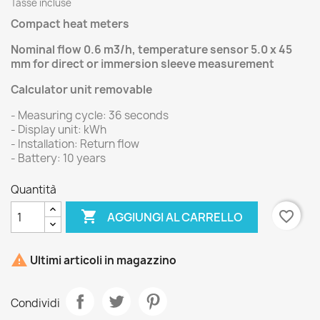
Tasse incluse
Compact heat meters
Nominal flow 0.6 m3/h, temperature sensor 5.0 x 45
mm for direct or immersion sleeve measurement
Calculator unit removable
- Measuring cycle: 36 seconds
- Display unit: kWh
- Installation: Return flow
- Battery: 10 years
Quantità

favorite_border
AGGIUNGI AL CARRELLO

Ultimi articoli in magazzino
Condividi