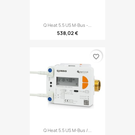
Q Heat 5.5 US M-Bus -...
538,02 €
favorite_border
Q Heat 5.5 US M-Bus /...