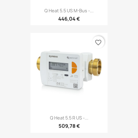
Q Heat 5.5 US M-Bus -...
446,04 €
favorite_border
Q Heat 5.5 R US -...
509,78 €