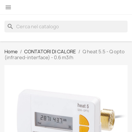

search
Home
CONTATORI DI CALORE
Q heat 5.5 - Q opto
(infrared-interface) - 0.6 m3/h