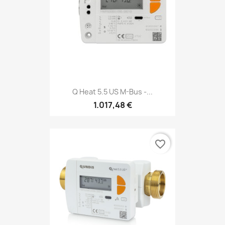
Q Heat 5.5 US M-Bus -...
1.017,48 €
favorite_border