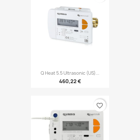
Q Heat 5.5 Ultrasonic (US)...
460,22 €
favorite_border