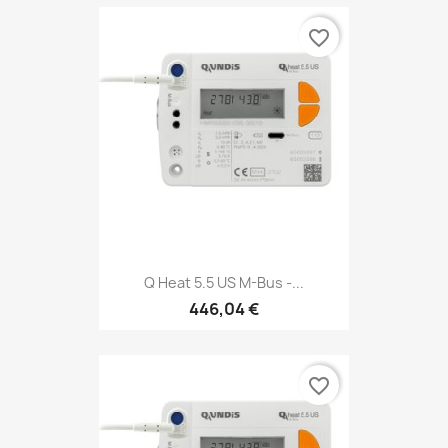
favorite_border
Q Heat 5.5 US M-Bus -...
446,04 €
favorite_border