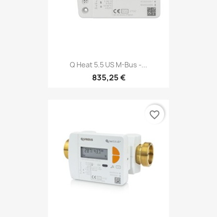
Q Heat 5.5 US M-Bus -...
835,25 €
favorite_border