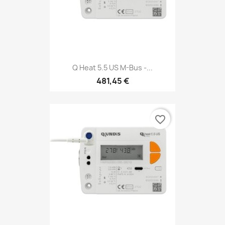
Q Heat 5.5 US M-Bus -...
481,45 €
favorite_border