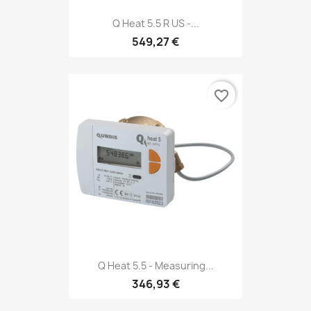
Q Heat 5.5 R US -...
549,27 €
favorite_border
Q Heat 5.5 - Measuring...
346,93 €