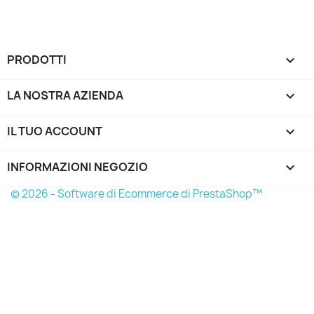
PRODOTTI

LA NOSTRA AZIENDA

IL TUO ACCOUNT

INFORMAZIONI NEGOZIO
keyboard_arrow_down
© 2026 - Software di Ecommerce di PrestaShop™