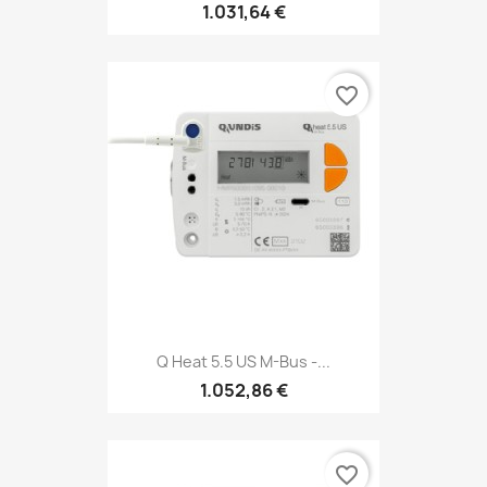
1.031,64 €
favorite_border
Q Heat 5.5 US M-Bus -...
1.052,86 €
favorite_border