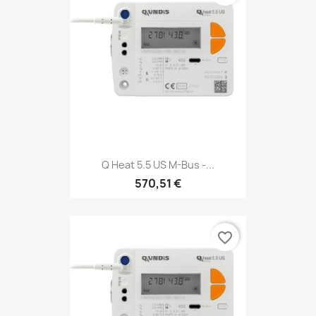
Q Heat 5.5 US M-Bus -...
570,51 €
favorite_border