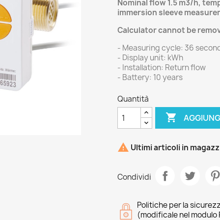
Nominal flow 1.5 m3/h, temp
immersion sleeve measure
Calculator cannot be remo
- Measuring cycle: 36 secon
- Display unit: kWh
- Installation: Return flow
- Battery: 10 years
Quantità

AGGIUNG

Ultimi articoli in magaz
Condividi
Politiche per la sicurez
(modificale nel modulo 