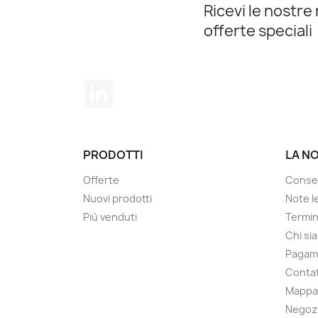
Ricevi le nostre 
offerte speciali
LinkedIn
PRODOTTI
LA N
Offerte
Conseg
Nuovi prodotti
Note le
Più venduti
Termin
Chi si
Pagam
Contat
Mappa 
Negoz