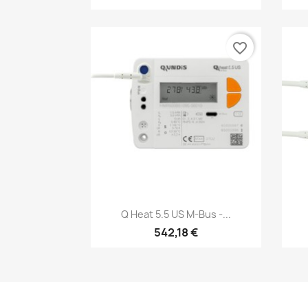
favorite_border
Anteprima

Q Heat 5.5 US M-Bus -...
542,18 €