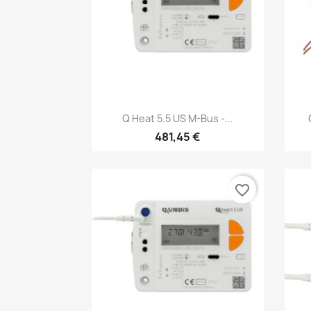
Anteprima

Q Heat 5.5 US M-Bus -...
481,45 €
favorite_border