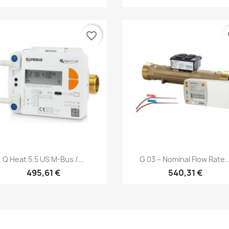
favorite_border
fa
Anteprima
Anteprima


Q Heat 5.5 US M-Bus /...
G 03 – Nominal Flow Rate..
495,61 €
540,31 €