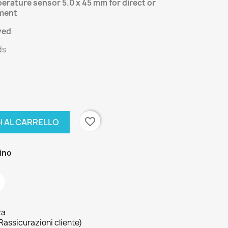
erature sensor 5.0 x 45 mm for direct or
ment
ved
ds
favorite_border
I AL CARRELLO
zino
za
Rassicurazioni cliente)