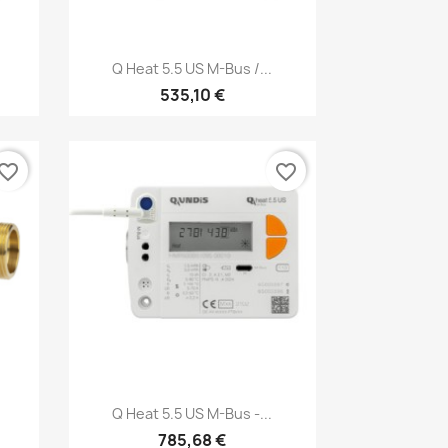
Anteprima

Q Heat 5.5 US M-Bus /...
535,10 €
vorite_border
favorite_border
Anteprima

Q Heat 5.5 US M-Bus -...
785,68 €