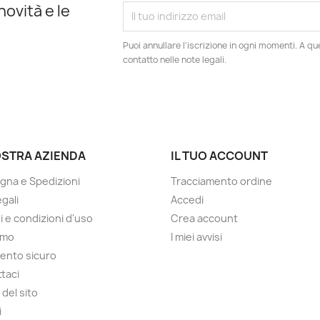
novità e le
Puoi annullare l'iscrizione in ogni momenti. A qu
contatto nelle note legali.
OSTRA AZIENDA
IL TUO ACCOUNT
na e Spedizioni
Tracciamento ordine
gali
Accedi
i e condizioni d'uso
Crea account
amo
I miei avvisi
ento sicuro
taci
del sito
i