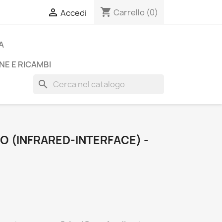
shopping_cart

Carrello
(0)
Accedi
A
NE E RICAMBI
search
TO (INFRARED-INTERFACE) -