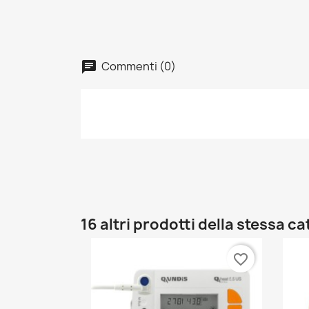
Commenti (0)
16 altri prodotti della stessa c
favorite_border