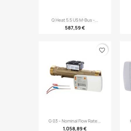
Anteprima

Q Heat 5.5 US M-Bus -...
587,59 €
favorite_border
Anteprima

G 03 – Nominal Flow Rate...
1.058,89 €