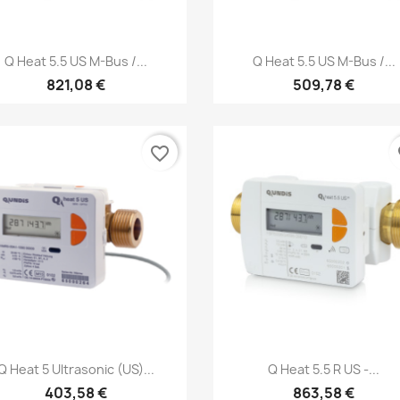
Anteprima
Anteprima


Q Heat 5.5 US M-Bus /...
Q Heat 5.5 US M-Bus /...
821,08 €
509,78 €
favorite_border
fa
Anteprima
Anteprima


Q Heat 5 Ultrasonic (US)...
Q Heat 5.5 R US -...
403,58 €
863,58 €