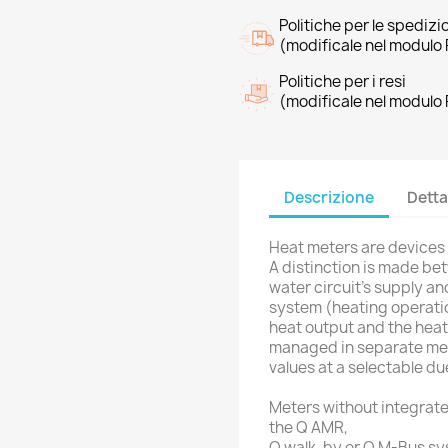
Politiche per le spedizi
(modificale nel modulo 
Politiche per i resi
(modificale nel modulo 
Descrizione
Detta
Heat meters are devices 
A distinction is made b
water circuit’s supply an
system (heating operatio
heat output and the heat
managed in separate memo
values at a selectable d
Meters without integrat
the Q AMR,
Q walk-by or Q M-Bus sy