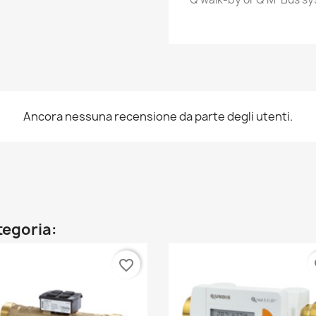
Ancora nessuna recensione da parte degli utenti.
ategoria:
favorite_border
fa