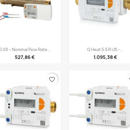
Anteprima
Anteprima


G 03 – Nominal Flow Rate...
Q Heat 5.5 R US -...
527,86 €
1.095,38 €
favorite_border
fa