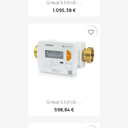
Q Heat 5.5 R US -...
1.095,38 €
favorite_border
Q Heat 5.5 R US -...
598,84 €