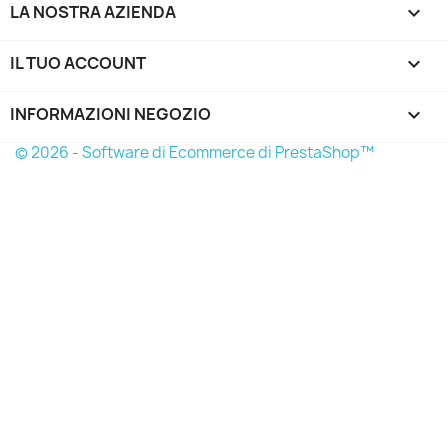
LA NOSTRA AZIENDA

IL TUO ACCOUNT

INFORMAZIONI NEGOZIO
keyboard_arrow_down
© 2026 - Software di Ecommerce di PrestaShop™