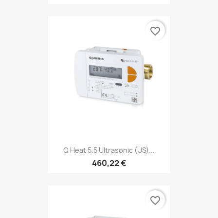
favorite_border
Q Heat 5.5 Ultrasonic (US)...
460,22 €
favorite_border