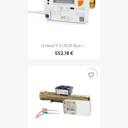
Q Heat 5.5 US M-Bus /...
552,18 €
favorite_border