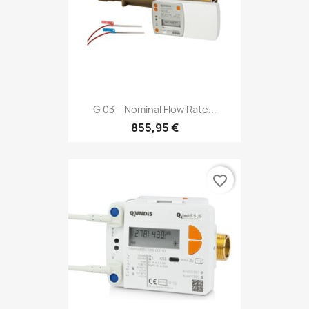
G 03 – Nominal Flow Rate...
855,95 €
favorite_border