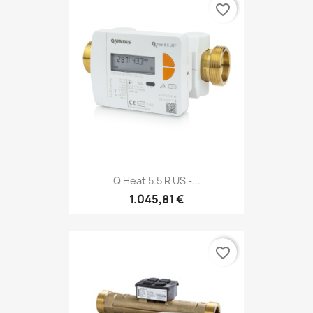
favorite_border
Q Heat 5.5 R US -...
1.045,81 €
favorite_border