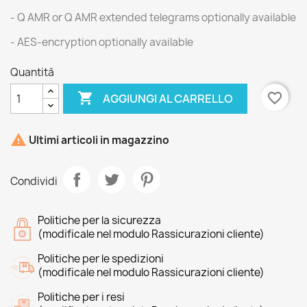
- Q AMR or Q AMR extended telegrams optionally available
- AES-encryption optionally available
Quantità

favorite_border
AGGIUNGI AL CARRELLO

Ultimi articoli in magazzino
Condividi
Politiche per la sicurezza
(modificale nel modulo Rassicurazioni cliente)
Politiche per le spedizioni
(modificale nel modulo Rassicurazioni cliente)
Politiche per i resi