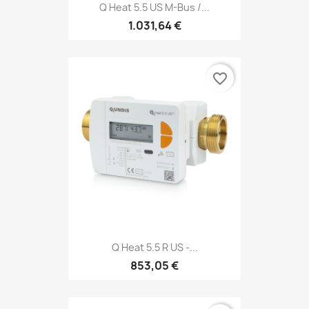
Q Heat 5.5 US M-Bus /...
1.031,64 €
favorite_border
Q Heat 5.5 R US -...
853,05 €