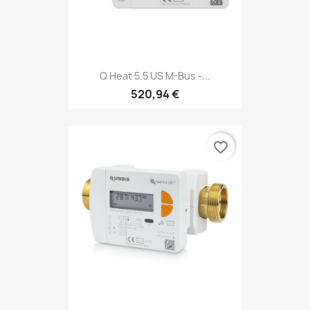
Q Heat 5.5 US M-Bus -...
520,94 €
favorite_border