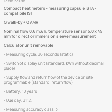
Tasse incluse
Compact heat meters - measuring capsule ISTA -
compatibile IST
Q walk-by + Q AMR
Nominal flow 0.6 m3/h, temperature sensor 5.0 x 45
mm for direct or immersion sleeve measurement
Calculator unit removable
- Measuring cycle: 36 seconds (static)
- Switch of display unit (standard: kWh without decimal
place)
- Supply flow and return flow of the device on site
programmable (standard: return flow)
- Battery: 10 years
- Due day: 31.12.
- Measuring accuracy class: 3