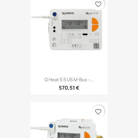
favorite_border
Q Heat 5.5 US M-Bus -...
570,51 €
favorite_border