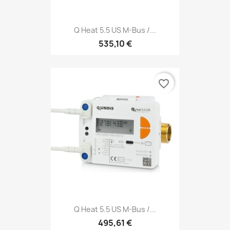
Q Heat 5.5 US M-Bus /...
535,10 €
favorite_border
Q Heat 5.5 US M-Bus /...
495,61 €