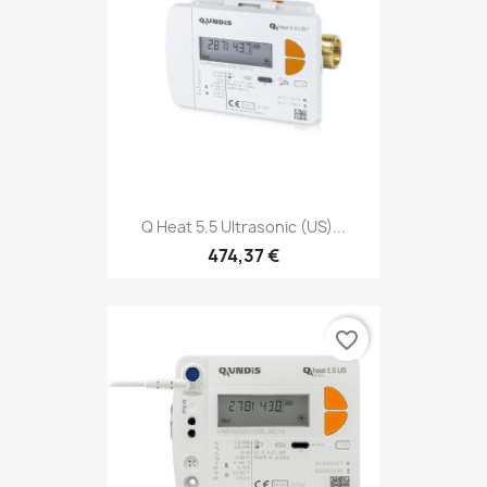
Q Heat 5.5 Ultrasonic (US)...
474,37 €
favorite_border