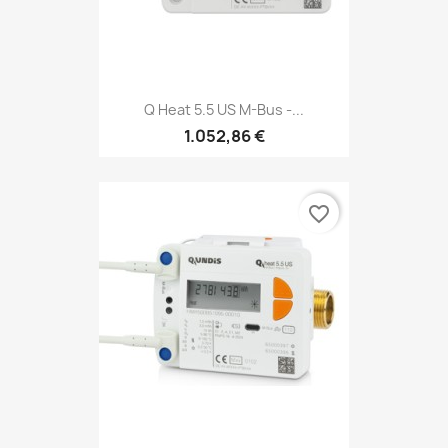
Q Heat 5.5 US M-Bus -...
1.052,86 €
favorite_border