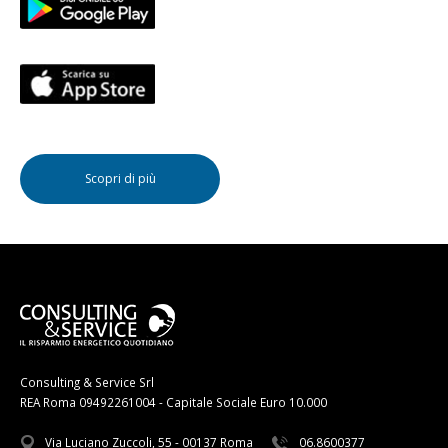
Scopri di più
Consulting & Service Srl
REA Roma 09492261004 - Capitale Sociale Euro 10.000
Via Luciano Zuccoli, 55 - 00137 Roma
06.8600377