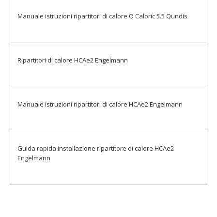
Manuale istruzioni ripartitori di calore Q Caloric 5.5 Qundis
ITALIAN_P2_P3_Q_caloric_5.5_V5.02_20190522
Ripartitori di calore HCAe2 Engelmann
RIPARTITORI DI CALORE ENG
Manuale istruzioni ripartitori di calore HCAe2 Engelmann
MANUALE ISTRUZIONI RIPARTITORE ENG HCAe2
Guida rapida installazione ripartitore di calore HCAe2
Engelmann
GUIDA RAPIDA INSTALLAZIONE RIPARTITORE ENG_HCAe2